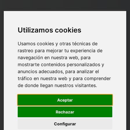
Salta al contenido principal
Entrar a Aula V
Utilizamos cookies
Usamos cookies y otras técnicas de
rastreo para mejorar tu experiencia de
navegación en nuestra web, para
Saltar a creación de una nueva cuenta
Nombre de usuario
mostrarte contenidos personalizados y
anuncios adecuados, para analizar el
Contraseña
tráfico en nuestra web y para comprender
de donde llegan nuestros visitantes.
Acceder
Aceptar
¿Olvidó su contraseña?
Rechazar
Configurar