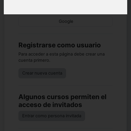
Identifíquese usando su
cuenta en:
Google
Registrarse como usuario
Para acceder a esta página debe crear una
cuenta primero.
Crear nueva cuenta
Algunos cursos permiten el
acceso de invitados
Entrar como persona invitada