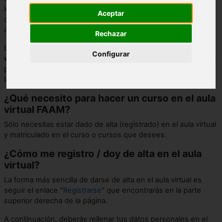
los cursos, participar en los foros y descargar la
Aceptar
documentación y recursos que se pongan a disposición del
alumnado.
Rechazar
Las explicaciones a continuación son específicas
para el aula
Configurar
virtual de FAAM
y no son un manual exhaustivo. Si lo deseas,
puedes
descargar el manual de alumno
(PDF, 2898 kb) desde
la
página oficial de Moodle
.
¿Qué necesito para hacer un curso en el aula
virtual FAAM?
Sólo necesitas estar dado de alta (registrado) en el aula virtual
y matriculado en el curso o cursos que desees.
¿Cómo me registro / doy de alta en el aula
virtual?
La forma más sencilla de darse de alta en el aula virtual es
seguir el enlace "
Registrarse
" que encontrarás en la parte
superior derecha de la página.
A continuación, deberás rellenar tus datos personales en el