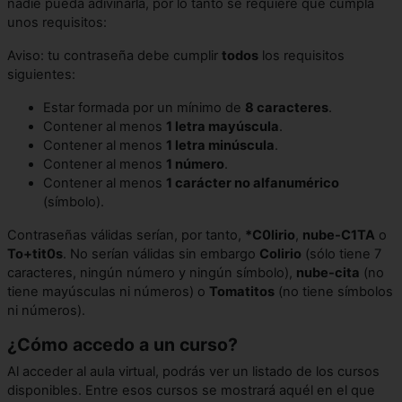
nadie pueda adivinarla, por lo tanto se requiere que cumpla
unos requisitos:
Aviso: tu contraseña debe cumplir
todos
los requisitos
siguientes:
Estar formada por un mínimo de
8 caracteres
.
Contener al menos
1 letra mayúscula
.
Contener al menos
1 letra minúscula
.
Contener al menos
1 número
.
Contener al menos
1 carácter no alfanumérico
(símbolo).
Contraseñas válidas serían, por tanto,
*
C0lirio
,
nube-C1TA
o
To+tit0s
. No serían válidas sin embargo
Colirio
(sólo tiene 7
caracteres, ningún número y ningún símbolo),
nube-cita
(no
tiene mayúsculas ni números) o
Tomatitos
(no tiene símbolos
ni números).
¿Cómo accedo a un curso?
Al acceder al aula virtual, podrás ver un listado de los cursos
disponibles. Entre esos cursos se mostrará aquél en el que