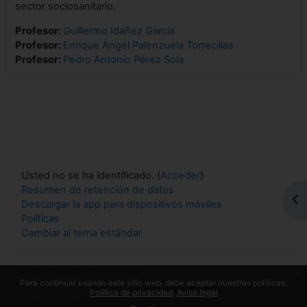
sector sociosanitario.
Profesor:
Guillermo Idañez García
Profesor:
Enrique Ángel Palenzuela Torrecillas
Profesor:
Pedro Antonio Pérez Sola
Usted no se ha identificado. (
Acceder
)
Resumen de retención de datos
Abr
Descargar la app para dispositivos móviles
Políticas
Cambiar al tema estándar
Desarrollado por
Moodle
x
Para continuar usando este sitio web, debe aceptar nuestras políticas:
Política de privacidad
Aviso legal
Cambiar preferencias de cookies