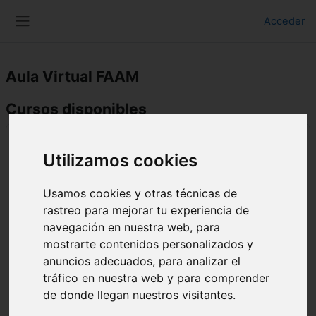
Salta al contenido principal
Acceder
Panel lateral
Aula Virtual FAAM
Cursos disponibles
Recursos y Herramientas para la Inclusión: Acercamiento
a recursos y metodologías inclusivas
Utilizamos cookies
Acercamiento a recursos y metodologías
Usamos cookies y otras técnicas de
inclusivas, es una formación enfocada a
rastreo para mejorar tu experiencia de
todas aquellas personas que tienen
curiosidad por saber metodologías
navegación en nuestra web, para
inclusivas y herramientas, que pueden
mostrarte contenidos personalizados y
ayudar a la inclusión de todos los/as
anuncios adecuados, para analizar el
menores que se encuentran en edad
tráfico en nuestra web y para comprender
escolar e incluso a adultos con
de donde llegan nuestros visitantes.
discapacidad en su día a día para trabajar
áreas como la del lenguaje, la cognitiva, el