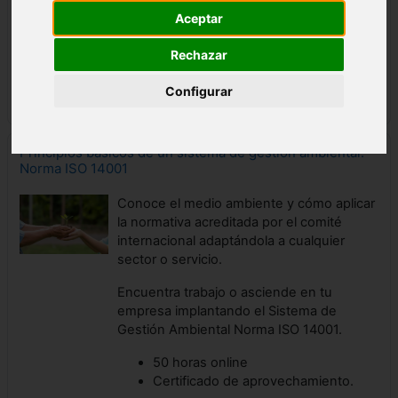
cálculo, la lectura... con herramientas
Aceptar
tanto digitales como manuales, sencillas y
de fácil alcance.
Rechazar
Profesor:
Encarnación del Mar Pérez
Configurar
Sarabia
Principios básicos de un sistema de gestión ambiental.
Norma ISO 14001
Conoce el medio ambiente y cómo aplicar
la normativa acreditada por el comité
internacional adaptándola a cualquier
sector o servicio.
Encuentra trabajo o asciende en tu
empresa implantando el Sistema de
Gestión Ambiental Norma ISO 14001.
50 horas online
Certificado de aprovechamiento.