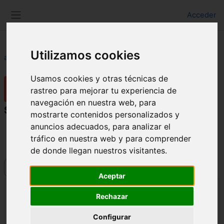
Salta al contenido principal
Acceder
Panel lateral
Utilizamos cookies
aulaFAAM
Novedades del sitio
Solución de problemas técnicos
Usamos cookies y otras técnicas de
Novedades del sitio
rastreo para mejorar tu experiencia de
navegación en nuestra web, para
Solución de problemas técnicos
mostrarte contenidos personalizados y
anuncios adecuados, para analizar el
← Problemas técnicos
tráfico en nuestra web y para comprender
Actualización de dirección del Aula Virtual →
de donde llegan nuestros visitantes.
Mostrar modo
Aceptar
Rechazar
Solución de problemas técnicos
Número de respuestas: 0
Configurar
de
Gonzalo Castells Ortells
-
lunes, 23 de junio de 2014,