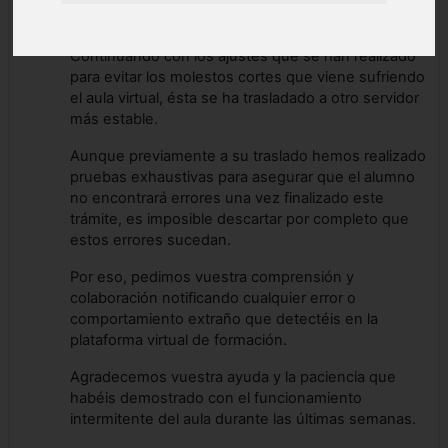
11:44
Continuando con los ajustes que se han realizado
para evitar los molestos cortes que viene sufriendo
el aula virtual, ésta se ha trasladado a otro servidor
más estable.
Aunque previamente a su traslado hemos realizado
pruebas exhaustivas para asegurar que el alumno
no encontrará errores una vez finalizado este
trámite, es imposible descartar por completo que
estos errores sucedan.
Por eso, pedimos vuestra comprensión y
colaboración notificando cualquier error o
comportamiento extraño que detectéis en la
plataforma virtual de formación.
Agradecemos vuestra ayuda y la paciencia que
habéis demostrado con el funcionamiento
intermitente del aula durante las últimas semanas.