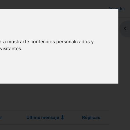
Acceder
Abr
ara mostrarte contenidos personalizados y
isitantes.
r
Último mensaje
Réplicas
Acciones