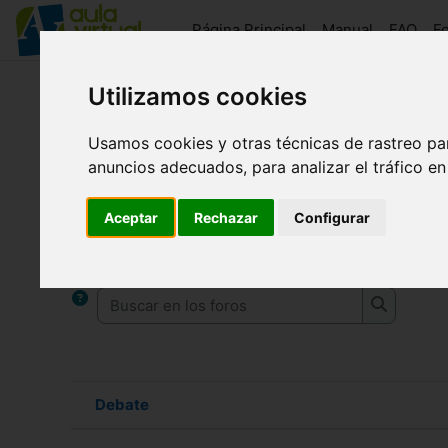
Salta al contenido principal
Página Principal
Manual
FAQ
F
Utilizamos cookies
aulaFAAM
Novedades del sitio
Usamos cookies y otras técnicas de rastreo pa
Novedades del sitio
anuncios adecuados, para analizar el tráfico e
Requisitos de finalización
Aceptar
Rechazar
Configurar
Novedades y anuncios
Buscar en los foros
Buscar en
Debate
Estado