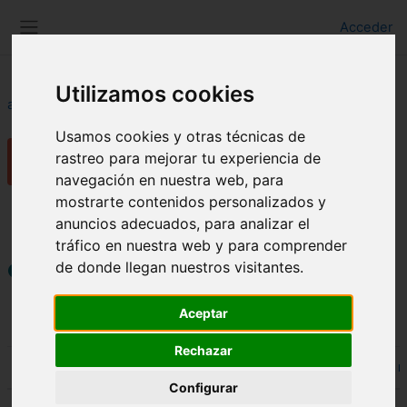
Salta al contenido principal
Acceder
Panel lateral
Utilizamos cookies
aulaFAAM
Novedades del sitio
Usamos cookies y otras técnicas de
Novedades del sitio
rastreo para mejorar tu experiencia de
navegación en nuestra web, para
Requisitos de finalización
mostrarte contenidos personalizados y
Novedades y anuncios
anuncios adecuados, para analizar el
tráfico en nuestra web y para comprender
de donde llegan nuestros visitantes.
Buscar en los foros
Buscar en los foros
Aceptar
Rechazar
Debate
Comenzado por
Último 
Estado
Configurar