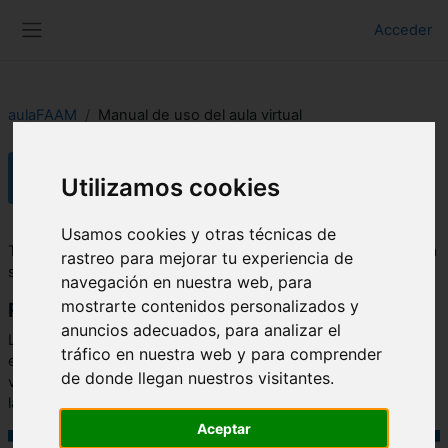
Salta al contenido principal
Acceder
Panel lateral
aulaFAAM
Manual de uso del aula virtual
Manual de uso del aula virtual
Utilizamos cookies
Requisitos de finalización
Usamos cookies y otras técnicas de
También se puede
descargar este manual
(PDF, 1,50 Mb) para
rastreo para mejorar tu experiencia de
su consulta offline
navegación en nuestra web, para
mostrarte contenidos personalizados y
Registrarse en el aula virtual
anuncios adecuados, para analizar el
La mayoría de cursos no son accesibles para usuarios que no
tráfico en nuestra web y para comprender
estén dados de alta (invitados). Para darse de alta en el aula
de donde llegan nuestros visitantes.
virtual debe usar el enlace "
Registrarse
" (como se muestra en
la imagen).
Aceptar