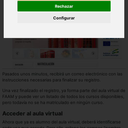
Rechazar
Configurar
Pasados unos minutos, recibirá un correo electrónico con las
instrucciones necesarias para finalizar su registro.
Una vez finalizado el registro, ya forma parte del aula virtual de
FAAM y puede ver un listado de todos los cursos disponibles,
pero todavía no se ha matriculado en ningún curso.
Acceder al aula virtual
Ahora que ya es alumno del aula virtual, deberá identificarse
cada vez que acceda. Para ello, rellene los campos "nombre