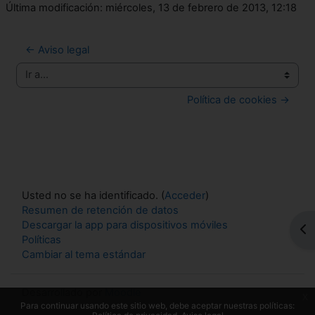
Última modificación: miércoles, 13 de febrero de 2013, 12:18
← Aviso legal
Ir a...
Política de cookies →
Usted no se ha identificado. (
Acceder
)
Resumen de retención de datos
Descargar la app para dispositivos móviles
Abr
Políticas
Cambiar al tema estándar
Desarrollado por
Moodle
x
Para continuar usando este sitio web, debe aceptar nuestras políticas: