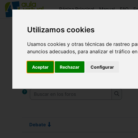
Salta al contenido principal
Página Principal
Manual
FAQ
F
Utilizamos cookies
aulaFAAM
Novedades del sitio
Usamos cookies y otras técnicas de rastreo pa
Novedades del sitio
anuncios adecuados, para analizar el tráfico e
Requisitos de finalización
Aceptar
Rechazar
Configurar
Novedades y anuncios
Buscar en los foros
Buscar en
Debate
Estado