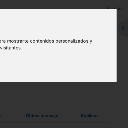
Acceder
Abr
ara mostrarte contenidos personalizados y
isitantes.
r
Último mensaje
Réplicas
Acciones