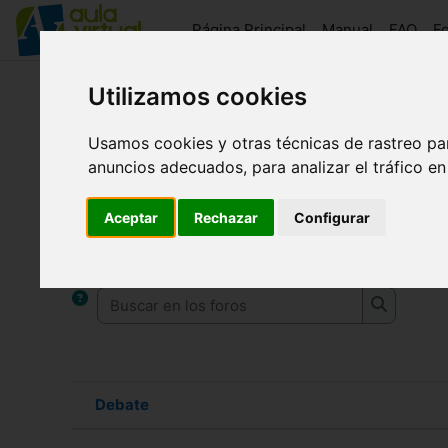
Salta al contenido principal
Página Principal
Manual
FAQ
F
Utilizamos cookies
aulaFAAM
Novedades del sitio
Usamos cookies y otras técnicas de rastreo pa
Novedades del sitio
anuncios adecuados, para analizar el tráfico e
Requisitos de finalización
Aceptar
Rechazar
Configurar
Novedades y anuncios
Buscar en los foros
Buscar en
Debate
Estado