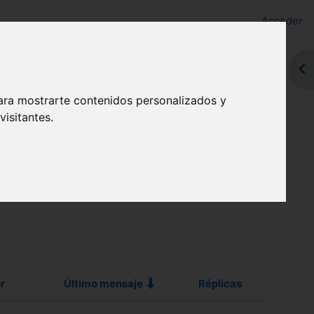
Acceder
Abr
ara mostrarte contenidos personalizados y
isitantes.
r
Último mensaje
Réplicas
Acciones