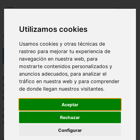
Salta al contenido principal
Acceder
Panel lateral
Utilizamos cookies
aulaFAAM
Contacto
Usamos cookies y otras técnicas de
Contacto
rastreo para mejorar tu experiencia de
navegación en nuestra web, para
mostrarte contenidos personalizados y
Requisitos de finalización
anuncios adecuados, para analizar el
Rambla Amatisteros, 15, D2 - Residencial "La Cartagenera"
tráfico en nuestra web y para comprender
Almería
de donde llegan nuestros visitantes.
04008
España
Aceptar
faam@faam.es
Telf: +34 950 273 911
Fax: +34 950 278 184
Rechazar
http://www.faam.es
Configurar
Última modificación: lunes, 18 de mayo de 2020, 14:09