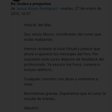
Re: Dudas y preguntas
En respuesta a M del Mar Llado Lloveras
de
Jesus Muyor Rodriguez
-
martes, 27 de enero de
2015, 10:57
Hola M. del Mar,
Soy Jesús Muyor, coordinador del curso que
estás realizando.
Hemos revisado el Aula Virtual y parece que
ahora sí aparece los mensajes del foro. Por
supuesto este curso dispone de feedback del
profesorado. Ya sea por los foros, correos e
incluso teléfono.
Cualquier cuestión nos dices y volvemos a
mirar.
Muchísimas gracias. Esperamos que el curso te
resulte de interés.
Saludos!