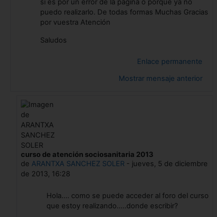
si es por un error de la pagina o porque ya no
puedo realizarlo. De todas formas Muchas Gracias
por vuestra Atención
Saludos
Enlace permanente
Mostrar mensaje anterior
curso de atención sociosanitaria 2013
En respuesta a Mª Esther Ramos Medina
de
ARANTXA SANCHEZ SOLER
-
jueves, 5 de diciembre
de 2013, 16:28
Hola.... como se puede acceder al foro del curso
que estoy realizando.....donde escribir?