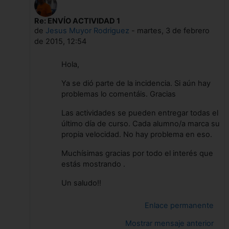
Re: ENVÍO ACTIVIDAD 1
En respuesta a M del Mar Llado Lloveras
de
Jesus Muyor Rodriguez
-
martes, 3 de febrero
de 2015, 12:54
Hola,
Ya se dió parte de la incidencia. Si aún hay
problemas lo comentáis. Gracias
Las actividades se pueden entregar todas el
último día de curso. Cada alumno/a marca su
propia velocidad. No hay problema en eso.
Muchísimas gracias por todo el interés que
estás mostrando .
Un saludo!!
Enlace permanente
Mostrar mensaje anterior