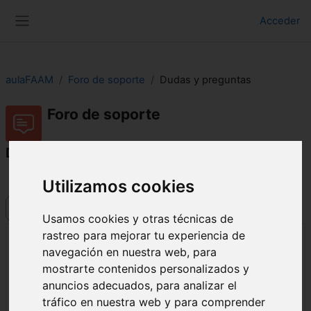
Salta al contenido principal
Acceder
Panel lateral
aulaFAAM
Foro de soporte
Dudas y preguntas
Foro de soporte
Dudas y preguntas
Nueva apariencia del foro y problemas →
Utilizamos cookies
Mostrar modo
Usamos cookies y otras técnicas de
rastreo para mejorar tu experiencia de
navegación en nuestra web, para
Dudas y preguntas
Número de respuestas: 12
mostrarte contenidos personalizados y
de
Gonzalo Castells Ortells
-
jueves, 19 de enero de 2012,
anuncios adecuados, para analizar el
12:32
tráfico en nuestra web y para comprender