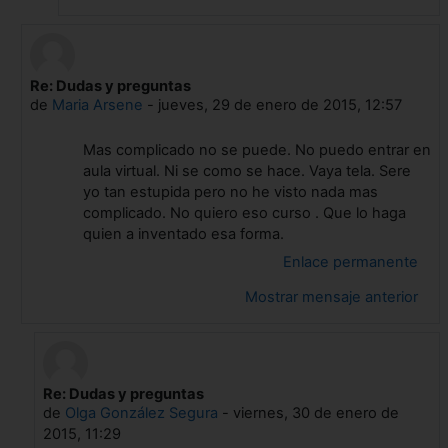
Re: Dudas y preguntas
En respuesta a Gonzalo Castells Ortells
de
Maria Arsene
-
jueves, 29 de enero de 2015, 12:57
Mas complicado no se puede. No puedo entrar en
aula virtual. Ni se como se hace. Vaya tela. Sere
yo tan estupida pero no he visto nada mas
complicado. No quiero eso curso . Que lo haga
quien a inventado esa forma.
Enlace permanente
Mostrar mensaje anterior
Re: Dudas y preguntas
En respuesta a Maria Arsene
de
Olga González Segura
-
viernes, 30 de enero de
2015, 11:29