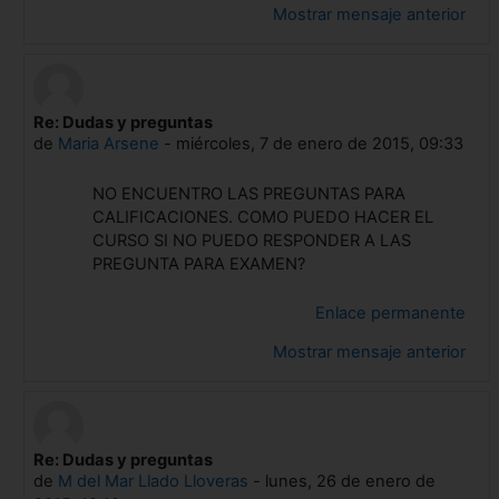
Mostrar mensaje anterior
Re: Dudas y preguntas
En respuesta a Gonzalo Castells Ortells
de
Maria Arsene
-
miércoles, 7 de enero de 2015, 09:33
NO ENCUENTRO LAS PREGUNTAS PARA
CALIFICACIONES. COMO PUEDO HACER EL
CURSO SI NO PUEDO RESPONDER A LAS
PREGUNTA PARA EXAMEN?
Enlace permanente
Mostrar mensaje anterior
Re: Dudas y preguntas
En respuesta a Gonzalo Castells Ortells
de
M del Mar Llado Lloveras
-
lunes, 26 de enero de