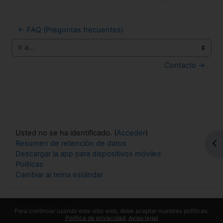
← FAQ (Preguntas frecuentes)
Ir a...
Contacto →
Usted no se ha identificado. (
Acceder
)
Resumen de retención de datos
Abr
Descargar la app para dispositivos móviles
Políticas
Cambiar al tema estándar
Desarrollado por
Moodle
x
Para continuar usando este sitio web, debe aceptar nuestras políticas:
Política de privacidad
Aviso legal