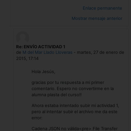
Enlace permanente
Mostrar mensaje anterior
Re: ENVÍO ACTIVIDAD 1
En respuesta a Jesus Muyor Rodriguez
de
M del Mar Llado Lloveras
-
martes, 27 de enero de
2015, 17:14
Hola Jesús,
gracias por tu respuesta a mi primer
comentario. Espero no convertirme en la
alumna plasta del curso!!
Ahora estaba intentado subir mi actividad 1,
pero al intentar subir el archivo me da este
error:
Cadena JSON no válida<pre> File Transfer