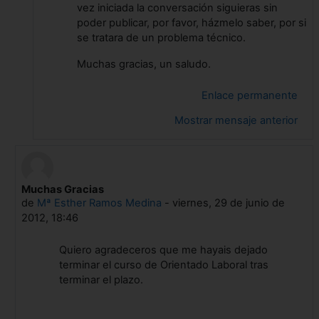
vez iniciada la conversación siguieras sin
poder publicar, por favor, házmelo saber, por si
se tratara de un problema técnico.
Muchas gracias, un saludo.
Enlace permanente
Mostrar mensaje anterior
Muchas Gracias
En respuesta a Gonzalo Castells Ortells
de
Mª Esther Ramos Medina
-
viernes, 29 de junio de
2012, 18:46
Quiero agradeceros que me hayais dejado
terminar el curso de Orientado Laboral tras
terminar el plazo.