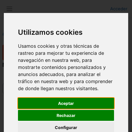
Salta al contenido principal
Acceder
Panel lateral
Utilizamos cookies
aulaFAAM
Foro de soporte
Nueva apariencia del foro y problemas
Usamos cookies y otras técnicas de
Foro de soporte
rastreo para mejorar tu experiencia de
navegación en nuestra web, para
Nueva apariencia del foro y problemas
mostrarte contenidos personalizados y
anuncios adecuados, para analizar el
← Dudas y preguntas
tráfico en nuestra web y para comprender
de donde llegan nuestros visitantes.
Mostrar modo
Aceptar
Nueva apariencia del foro y problemas
Número de respuestas: 1
Rechazar
de
Gonzalo Castells Ortells
-
martes, 24 de enero de 2012,
09:08
Configurar