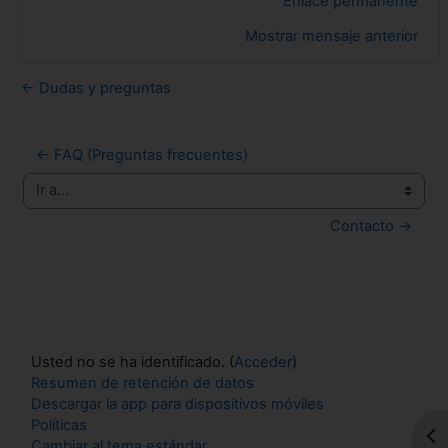
Enlace permanente
Mostrar mensaje anterior
← Dudas y preguntas
← FAQ (Preguntas frecuentes)
Ir a...
Contacto →
Usted no se ha identificado. (
Acceder
)
Resumen de retención de datos
Descargar la app para dispositivos móviles
Políticas
Abr
Cambiar al tema estándar