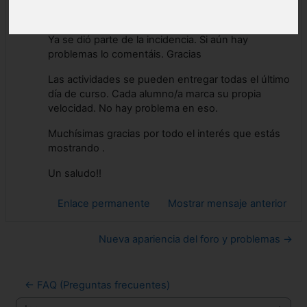
Hola,
Ya se dió parte de la incidencia. Si aún hay
problemas lo comentáis. Gracias
Las actividades se pueden entregar todas el último
día de curso. Cada alumno/a marca su propia
velocidad. No hay problema en eso.
Muchísimas gracias por todo el interés que estás
mostrando .
Un saludo!!
Enlace permanente
Mostrar mensaje anterior
Nueva apariencia del foro y problemas →
← FAQ (Preguntas frecuentes)