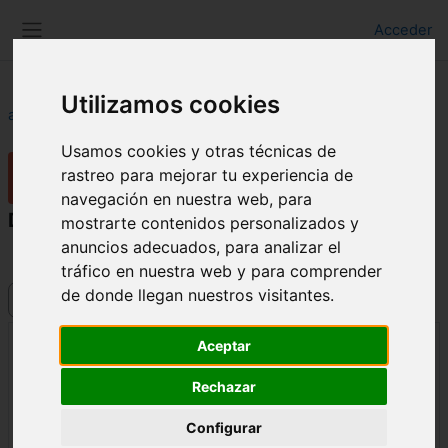
Salta al contenido principal
Acceder
Panel lateral
Utilizamos cookies
aulaFAAM
Foro de soporte
Dudas y preguntas
Re: ENVÍO ACTIVIDAD 1
Usamos cookies y otras técnicas de
Foro de soporte
rastreo para mejorar tu experiencia de
navegación en nuestra web, para
Dudas y preguntas
mostrarte contenidos personalizados y
anuncios adecuados, para analizar el
Nueva apariencia del foro y problemas →
tráfico en nuestra web y para comprender
de donde llegan nuestros visitantes.
Mostrar modo
Aceptar
Re: ENVÍO ACTIVIDAD 1
Número de respuestas: 0
Rechazar
de
Jesus Muyor Rodriguez
-
martes, 3 de febrero de 2015,
12:54
Configurar